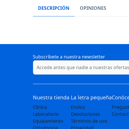
DESCRIPCIÓN
OPINIONES
Subscríbete a nuestra newsletter
Nuestra tienda
La letra pequeña
Conóc
Clínica
Envíos
Pregunt
Laboratorio
Devoluciones
Contac
Equipamiento
Términos de uso
Ortodoncia
Privacidad