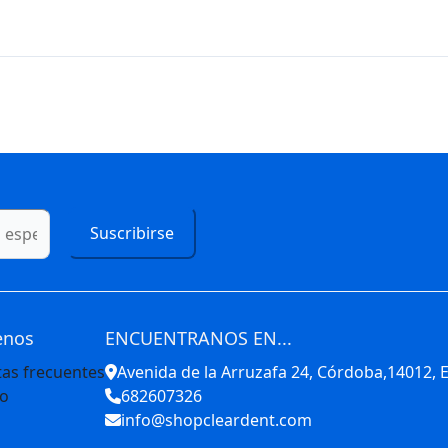
Suscribirse
enos
ENCUENTRANOS EN...
as frecuentes
Avenida de la Arruzafa 24, Córdoba,14012,
to
682607326
info@shopcleardent.com