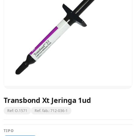
Transbond Xt Jeringa 1ud
Ref: O.1571
Ref. fab.: 712-036-1
TIPO