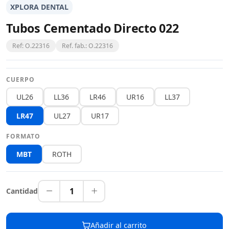
XPLORA DENTAL
Tubos Cementado Directo 022
Ref: O.22316
Ref. fab.: O.22316
CUERPO
UL26
LL36
LR46
UR16
LL37
LR47
UL27
UR17
FORMATO
MBT
ROTH
1
Cantidad
Añadir al carrito