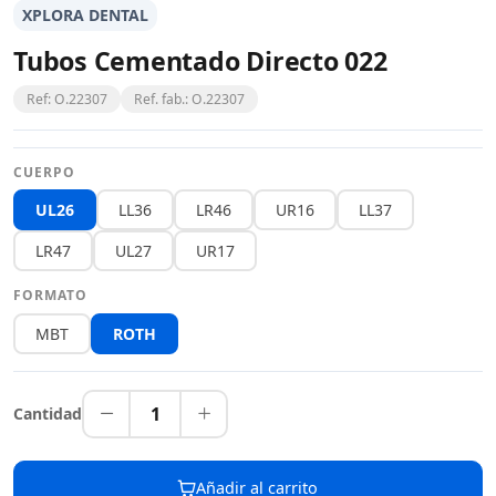
XPLORA DENTAL
Tubos Cementado Directo 022
Ref: O.22307
Ref. fab.: O.22307
CUERPO
UL26
LL36
LR46
UR16
LL37
LR47
UL27
UR17
FORMATO
MBT
ROTH
1
Cantidad
Añadir al carrito